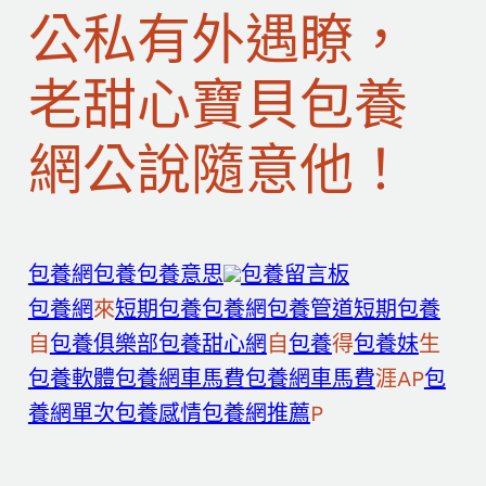
公私有外遇瞭，
老甜心寶貝包養
網公說隨意他！
包養網
包養
包養意思
包養留言板
包養網
來
短期包養
包養網
包養管道
短期包養
自
包養俱樂部
包養甜心網
自
包養
得
包養妹
生
包養軟體
包養網車馬費
包養網車馬費
涯AP
包
養網單次
包養感情
包養網推薦
P