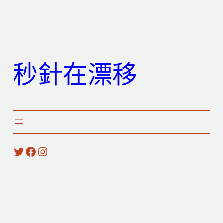
跳
至
主
要
秒針在漂移
內
容
X
Facebook
Instagram