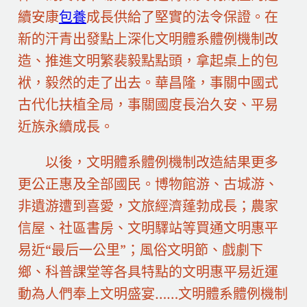
續安康
包養
成長供給了堅實的法令保證。在
新的汗青出發點上深化文明體系體例機制改
造、推進文明繁裴毅點點頭，拿起桌上的包
袱，毅然的走了出去。華昌隆，事關中國式
古代化扶植全局，事關國度長治久安、平易
近族永續成長。
以後，文明體系體例機制改造結果更多
更公正惠及全部國民。博物館游、古城游、
非遺游遭到喜愛，文旅經濟蓬勃成長；農家
信屋、社區書房、文明驛站等買通文明惠平
易近“最后一公里”；風俗文明節、戲劇下
鄉、科普課堂等各具特點的文明惠平易近運
動為人們奉上文明盛宴……文明體系體例機制