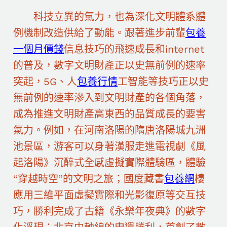
科技立異的氣力，也為深化文明體系體
例機制改造供給了動能。跟著進步前輩
包養
一個月價錢
信息技巧的飛速成長和internet
的普及，數字文明財產正以史無前例的速率
突起，5G、人
包養行情
工智能等技巧正以史
無前例的速率滲入到文明財產的各個角落，
成為推進文明財產高東西的品質成長的要害
氣力。例如，在河南洛陽的隋唐洛陽城九洲
池景區，游客可以身著漢服走進電視劇《風
起洛陽》沉醉式全感虛擬實際體驗區，體驗
“穿越時空”的文明之旅；國度藏書
包養網
樓
應用三維平面虛擬實際和光影復原等交互技
巧，勝利完成了古籍《永樂年夜典》的數字