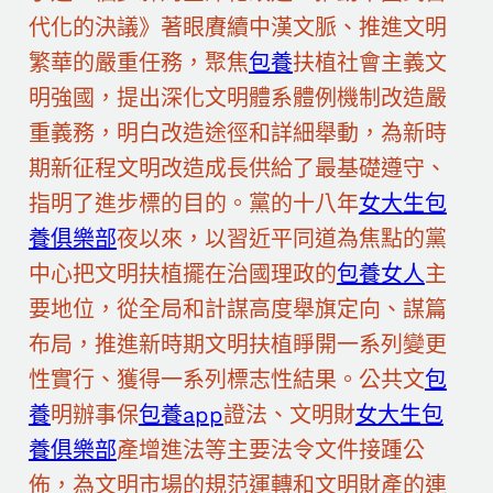
代化的決議》著眼賡續中漢文脈、推進文明
繁華的嚴重任務，聚焦
包養
扶植社會主義文
明強國，提出深化文明體系體例機制改造嚴
重義務，明白改造途徑和詳細舉動，為新時
期新征程文明改造成長供給了最基礎遵守、
指明了進步標的目的。黨的十八年
女大生包
養俱樂部
夜以來，以習近平同道為焦點的黨
中心把文明扶植擺在治國理政的
包養女人
主
要地位，從全局和計謀高度舉旗定向、謀篇
布局，推進新時期文明扶植睜開一系列變更
性實行、獲得一系列標志性結果。公共文
包
養
明辦事保
包養app
證法、文明財
女大生包
養俱樂部
產增進法等主要法令文件接踵公
佈，為文明市場的規范運轉和文明財產的連