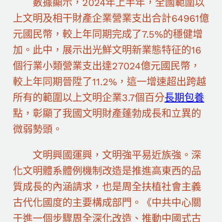
數據顯示，2024年上半年，全國範圍以
上文明及相干財產企業營業支出合計64961億
元國民幣，較上年同期完成了7.5%的穩健增
加。此中，展示出光鮮文明新業態特征的16
個行業小類營業支出達27024億元國民幣，
較上年同期晉陞了11.2%，這一增速超出跨越
所有的範圍以上文明企業3.7個百分
長期包養
點，彰顯了我國文明財產蓬勃成長和立異的
微弱勢頭。
文明興國運興，文明強平易近族強。深
化文明體系體例機制改造是推進高東西的品
質成長的內涵請求，也是周全扶植社會主義
古代化國度的主要構成部門。《中共中心關
于進一個步驟周全深化改造、推動中國式古