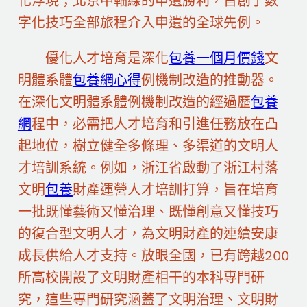
化浮現；北京中軸線的申遺勝利，首創了數
字化技巧全部旅程介入申遺的全球先例。
優化人才培育是深化
包養一個月價錢
文
明體系體
包養網心得
例機制改造的推動器。
在深化文明體系體例機制改造的經過歷
包養
網
程中，必需把人才培育和引進任務放在凸
起地位，樹立健全多條理、多渠道的文明人
才培訓系統。例如，浙江省啟動了浙江村落
文明
包養
財產運營人才培訓打算，旨在培育
一批既懂藝術又懂治理、既懂創意又懂技巧
的復合型文明人才，為文明財產的連續安康
成長供給人才支持。放眼全國，已有跨越200
所高校開設了文明財產相干的本科專門研
究，這些專門研究涵蓋了文明治理、文明財