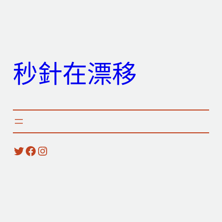
跳
至
主
要
秒針在漂移
內
容
X
Facebook
Instagram