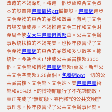
改造的不竭深刻，將進一個步驟整合文明資
本的設置裝
包養價格ptt
備擺設，
包養網
進步
文明產物的東西的品質和效益，有利于文明
市場安康成長，不竭推進文明工作和文明財
產周全繁
女大生包養俱樂部
華。公共文明辦
事系統扶植的不竭完美，也極年夜晉陞了文
明產物
包養網
的東西的品質和多少數字。據
統計，今朝全國已建成公共藏書樓超3300
個，文明館和博物
包養網
館超1萬家，新型公
共文明空間超3.35萬個。
包養網ppt
一切的公
共藏書樓、文明館、文明站、美
包養
包養
術
館和90%以上的博物館履行了不花錢開放，
真正完成了“無妨礙、零門檻”的公共文明辦
事理念，極年夜晉陞了公共文明辦事程度。