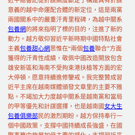
近平總書記從計謀高度斷定了構建具有計謀
意義的越中命運配合體的新定位，這是兩黨
兩國關系中的嚴重汗青里程碑，為越中關系
包養網
的將來指明了標的目的，注進了新的
動力。越方敬仰習近平新時期中國特點社會
主義
包養甜心網
思惟在“兩個
包養
聯合”方面
獲得的汗青性成績，敬佩中國改造開放包含
雄安新區和海南不受拘束港扶植等方面的宏
大停頓，愿意持續進修鑒戒。我完整贊成習
近平主席在越南媒體頒發文章里的主要不雅
點。不竭加大力度越中關系是越南黨和當局
的甲等優先和計謀選擇，也是越南國
女大生
包養俱樂部
民的激烈期盼。越方保持奉行一
個中國政策，支撐中國持續成長強盛，在國