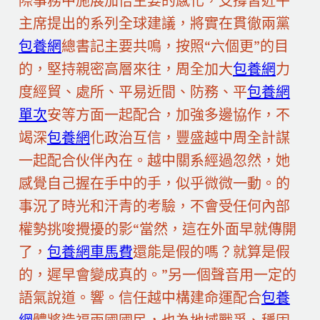
際事務中施展加倍主要的感化，支撐習近平
主席提出的系列全球建議，將實在貫徹兩黨
包養網
總書記主要共鳴，按照“六個更”的目
的，堅持親密高層來往，周全加大
包養網
力
度經貿、處所、平易近間、防務、平
包養網
單次
安等方面一起配合，加強多邊協作，不
竭深
包養網
化政治互信，豐盛越中周全計謀
一起配合伙伴內在。越中關系經過忽然，她
感覺自己握在手中的手，似乎微微一動。的
事況了時光和汗青的考驗，不會受任何內部
權勢挑唆攪擾的影“當然，這在外面早就傳開
了，
包養網車馬費
還能是假的嗎？就算是假
的，遲早會變成真的。”另一個聲音用一定的
語氣說道。響。信任越中構建命運配合
包養