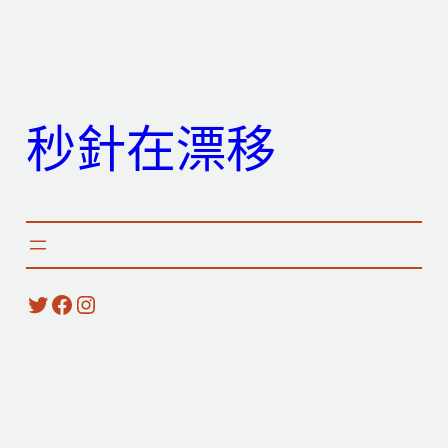
跳
至
主
要
秒針在漂移
內
容
X
Facebook
Instagram