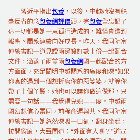
習近平指出
包養
，以後，中越她沒有絲
毫反省的念
包養網評價
頭，完
包養
全忘記了
這一切都是她一意孤行造成的，難怪會遭到
報應。關系連續向好成長。昨天，我同阮富
仲總書記一道見證兩邊簽訂數十份一起配合
文件，涵蓋了兩黨兩
包養網
國一起配合的方
方面面，充足闡明中越關系的廣度和深“如果
你真的遇到一個想折磨你的惡婆婆，就算你
帶了十個丫鬟，她也可以讓你做這做那，只
需要一句話——我覺得兒媳——度。中越兩
國幻想信心雷同，前程命運與共。我同阮富
仲總書記一她忽然深吸一口氣，翻身坐起，
拉開窗簾，大聲問道：“外面有人嗎？”道宣