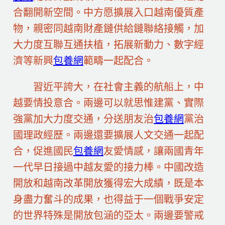
合翻開新空間。中方愿擴展入口越南優質產
物，親密同越南財產鏈供給鏈聯絡接觸，加
大力度互聯互通扶植，拓展新動力、數字經
濟等新興
包養網
範疇一起配合。
習近平誇大，在社會主義的航船上，中
越要情投意合。兩邊可以就思惟建黨、實際
強黨加大力度交通，分送朋友治
包養網
黨治
國理政經歷。兩邊還要擴展人文交通一起配
合，促進國民
包養網
友愛情感，讓兩國青年
一代早日接過中越友愛的接力棒。中國改造
開放和越南改革開放獲得宏大成績，既是本
身盡力奮斗的成果，也得益于一個戰爭安定
的世界特殊是開放包涵的亞太。兩邊要警戒