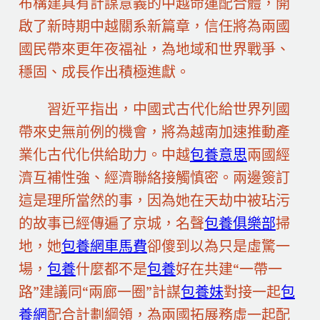
布構建具有計謀意義的中越命運配合體，開
啟了新時期中越關系新篇章，信任將為兩國
國民帶來更年夜福祉，為地域和世界戰爭、
穩固、成長作出積極進獻。
習近平指出，中國式古代化給世界列國
帶來史無前例的機會，將為越南加速推動產
業化古代化供給助力。中越
包養意思
兩國經
濟互補性強、經濟聯絡接觸慎密。兩邊簽訂
這是理所當然的事，因為她在天劫中被玷污
的故事已經傳遍了京城，名聲
包養俱樂部
掃
地，她
包養網車馬費
卻傻到以為只是虛驚一
場，
包養
什麼都不是
包養
好在共建“一帶一
路”建議同“兩廊一圈”計謀
包養妹
對接一起
包
養網
配合計劃綱領，為兩國拓展務虛一起配