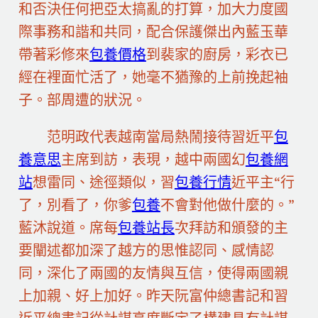
和否決任何把亞太搞亂的打算，加大力度國
際事務和諧和共同，配合保護傑出內藍玉華
帶著彩修來
包養價格
到裴家的廚房，彩衣已
經在裡面忙活了，她毫不猶豫的上前挽起袖
子。部周遭的狀況。
范明政代表越南當局熱鬧接待習近平
包
養意思
主席到訪，表現，越中兩國幻
包養網
站
想雷同、途徑類似，習
包養行情
近平主“行
了，別看了，你爹
包養
不會對他做什麼的。”
藍沐說道。席每
包養站長
次拜訪和頒發的主
要闡述都加深了越方的思惟認同、感情認
同，深化了兩國的友情與互信，使得兩國親
上加親、好上加好。昨天阮富仲總書記和習