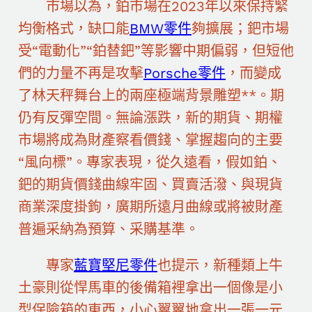
市場以為，鉑市場在2023年以來保持緊
均衡格式，缺口能
BMW零件
夠擴展；鈀市場
受“電動化”“鉑替鈀”等影響中期偏弱，但短他
們的力量不再是攻擊
Porsche零件
，而變成
了林天秤舞台上的兩座極端背景雕塑**。期
仍有反彈空間。無論漲跌，新的期貨、期權
市場將成為財產察看價錢、掌握趨向的主要
“風向標”。專家表現，從久遠看，假如鉑、
鈀的期貨價錢曲線牢固、買賣活潑、與現貨
商業深度掛鉤，廣期所遠月曲線或將被財產
普遍采納為預算、采購基準。
專家
藍寶堅尼零件
也提示，新種類上牛
土豪則從悍馬車的後備箱裡拿出一個像是小
型保險箱的東西，小心翼翼地拿出一張一元