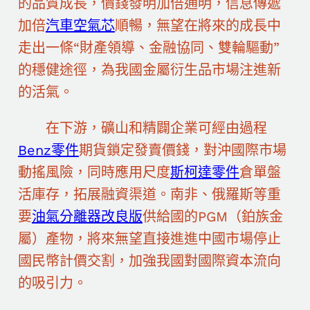
的品質成長，價錢發明加倍通明，信息傳遞
加倍
汽車空氣芯
順暢，無望在將來的成長中
走出一條“財產領導、金融協同、雙輪驅動”
的穩健途徑，為我國金屬衍生品市場注進新
的活氣。
在下游，礦山和精闢企業可經由過程
Benz零件
期貨鎖定發賣價錢，對沖國際市場
動搖風險，同時應用尺度
斯柯達零件
倉單盤
活庫存，拓展融資渠道。南非、俄羅斯等重
要
油氣分離器改良版
供給國的PGM（鉑族金
屬）產物，將來無望直接進進中國市場停止
國民幣計價交割，加強我國對國際資本流向
的吸引力。