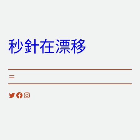
跳
至
主
要
秒針在漂移
內
容
X
Facebook
Instagram