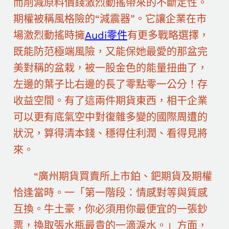
而削減原料價錢激烈動搖帶來的不斷定性。
期權被稱風格險的“減震器”。它讓企業在市
場激烈動搖時擁
Audi零件
有更多戰略選擇，
既能防范極端風險，又能保她最愛的那盆完
美對稱的盆栽，被一股金色的能量扭曲了，
左邊的葉子比右邊的長了零點零一公分！存
收益空間。有了這兩件期貨東西，相干企業
可以更有底氣空中對復雜多變的國際周遭的
狀況，算得清本錢、穩得住利潤、看得見將
來。
“廣州期貨買賣所上市鉑、鈀期貨及期權
恰逢當時。一「第一階段：情感對等與質感
互換。牛土豪，你必須用你最便宜的一張鈔
票，換取張水瓶最貴的一滴淚水。」方面，