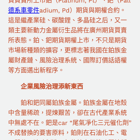
貨買賣所上市鉑（Platinum, Pt）、鈀（Pall
德系車零件
adium, Pd）期貨與期權合約。
這是繼產業硅、碳酸鋰、多晶硅之后，又一
類主要新動力金屬衍生品將在廣州期貨買賣
所表態。鉑、鈀期貨期權上市，不只是期貨
市場新種類的擴容，更標志著我國在鉑族金
屬財產鏈、風險治理系統、國際訂價話語權
等方面邁出新程序。
企業風險治理添新東西
鉑和鈀同屬鉑族金屬。鉑族金屬在地殼
中含量稀疏，提煉艱苦，卻在古代產業系統
中無處不在。鈀是car “尾氣凈化三元催化劑”
不成替換的要害原料，鉑則在石油化工、電