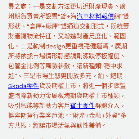
異之處：一是交割方法更切近財產現實。廣
州期貨買賣所設置“錠+海
汽車材料報價
綿”雙
形狀、“倉庫+廠庫”雙通道交割形式，既統籌
財產鏈物流特征，又增進財產尺度化、範圍
化。二是軌制design更重視穩健運轉。廣期
所將依據市場情形靜態調劑漲跌停板幅度、
包管金比例等風險參數，讓新種類“穩中求
進”。三是市場生態更開放多元。鉑、鈀期
Skoda零件
貨及期權上市，將進一個步驟豐
盛國際新動力金屬板塊期貨期權上市種類，
吸引氫能等新動力客戶
賓士零件
群體介入，
擴容期貨行業客戶池。“財產+金融+外資”多
方共振，將讓市場活氣與韌性兼備。