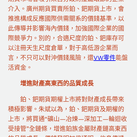
介入。廣州期貨買賣所鉑、鈀期貨上市，會
推進構成反應國際供需關系的價錢基準，以
此傳導并影響海內價錢，加強國際企業的國
際競爭力。別的，合適尺度的鉑、鈀庫存可
以注冊天生尺度倉單，對于高低游企業而
言，不只可以對沖價錢風險，還
VW零件
能盤
活資金。
增進財產高東西的品質成長
鉑、鈀期貨期權上市將對財產成長帶來
積極影響。朱斌以為，鉑、鈀期貨及期權的
上市，將買通“礦山—冶煉—深加工—輪迴收
受接管”全鏈條，增進鉑族金屬財產鏈高東西