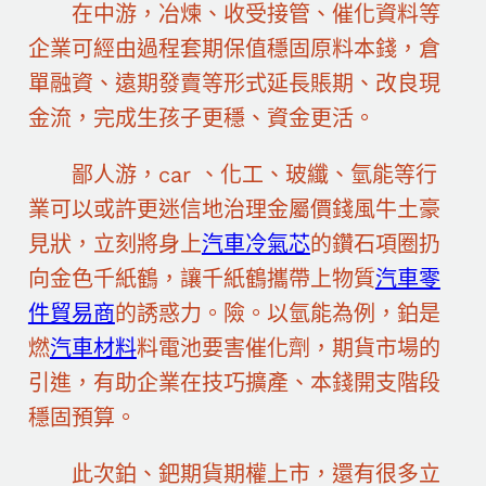
在中游，冶煉、收受接管、催化資料等
企業可經由過程套期保值穩固原料本錢，倉
單融資、遠期發賣等形式延長賬期、改良現
金流，完成生孩子更穩、資金更活。
鄙人游，car 、化工、玻纖、氫能等行
業可以或許更迷信地治理金屬價錢風牛土豪
見狀，立刻將身上
汽車冷氣芯
的鑽石項圈扔
向金色千紙鶴，讓千紙鶴攜帶上物質
汽車零
件貿易商
的誘惑力。險。以氫能為例，鉑是
燃
汽車材料
料電池要害催化劑，期貨市場的
引進，有助企業在技巧擴產、本錢開支階段
穩固預算。
此次鉑、鈀期貨期權上市，還有很多立