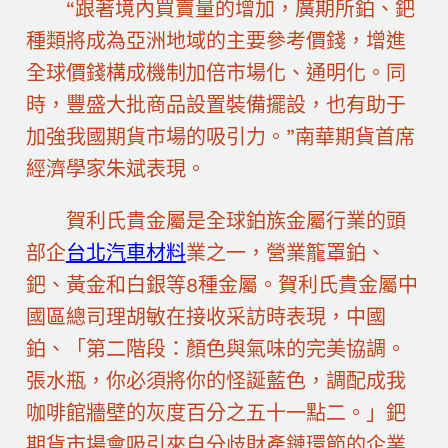
“跟著境內買賣量的增加，廣期所鉑、鈀
種類將成為亞洲地域的主要參考價錢，增進
全球價錢構成機制加倍市場化、通明化。同
時，豐盛大批商品設置裝備擺設，也有助于
加強我國期貨市場的吸引力。”南華期貨首席
經濟學家朱斌表現。
賀利氏貴金屬是全球鉑族金屬行業的頭
部企
台北汽車材料
業之一，營業籠罩鉑、
鈀、黃金和白銀等8種金屬。賀利氏貴金屬中
國區總司理胡敏在接收采訪時表現，中國
鉑、「第二階段：顏色與氣味的完美協調。
張水瓶，你必須將你的怪誕藍色，調配成我
咖啡館牆壁的灰度百分之五十一點二。」鈀
期貨市場會吸引來自分歧財產鏈環節的企業