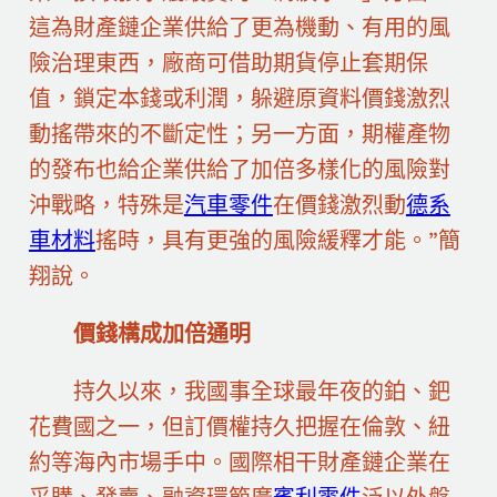
這為財產鏈企業供給了更為機動、有用的風
險治理東西，廠商可借助期貨停止套期保
值，鎖定本錢或利潤，躲避原資料價錢激烈
動搖帶來的不斷定性；另一方面，期權產物
的發布也給企業供給了加倍多樣化的風險對
沖戰略，特殊是
汽車零件
在價錢激烈動
德系
車材料
搖時，具有更強的風險緩釋才能。”簡
翔說。
價錢構成加倍通明
持久以來，我國事全球最年夜的鉑、鈀
花費國之一，但訂價權持久把握在倫敦、紐
約等海內市場手中。國際相干財產鏈企業在