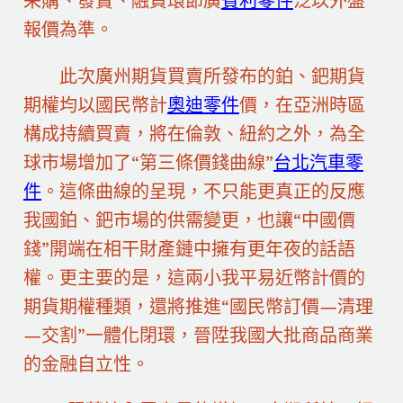
采購、發賣、融資環節廣
賓利零件
泛以外盤
報價為準。
此次廣州期貨買賣所發布的鉑、鈀期貨
期權均以國民幣計
奧迪零件
價，在亞洲時區
構成持續買賣，將在倫敦、紐約之外，為全
球市場增加了“第三條價錢曲線”
台北汽車零
件
。這條曲線的呈現，不只能更真正的反應
我國鉑、鈀市場的供需變更，也讓“中國價
錢”開端在相干財產鏈中擁有更年夜的話語
權。更主要的是，這兩小我平易近幣計價的
期貨期權種類，還將推進“國民幣訂價—清理
—交割”一體化閉環，晉陞我國大批商品商業
的金融自立性。