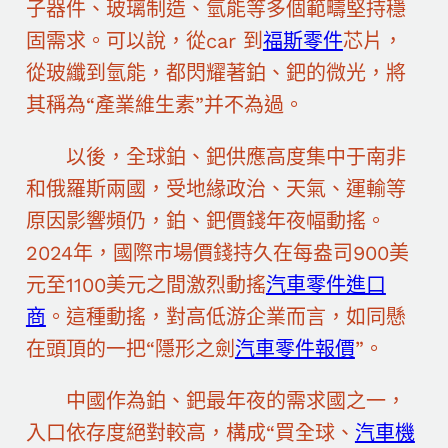
子器件、玻璃制造、氫能等多個範疇堅持穩
固需求。可以說，從car 到
福斯零件
芯片，
從玻纖到氫能，都閃耀著鉑、鈀的微光，將
其稱為“產業維生素”并不為過。
以後，全球鉑、鈀供應高度集中于南非
和俄羅斯兩國，受地緣政治、天氣、運輸等
原因影響頻仍，鉑、鈀價錢年夜幅動搖。
2024年，國際市場價錢持久在每盎司900美
元至1100美元之間激烈動搖
汽車零件進口
商
。這種動搖，對高低游企業而言，如同懸
在頭頂的一把“隱形之劍
汽車零件報價
”。
中國作為鉑、鈀最年夜的需求國之一，
入口依存度絕對較高，構成“買全球、
汽車機