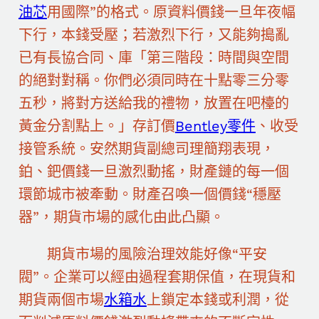
油芯
用國際”的格式。原資料價錢一旦年夜幅
下行，本錢受壓；若激烈下行，又能夠搗亂
已有長協合同、庫「第三階段：時間與空間
的絕對對稱。你們必須同時在十點零三分零
五秒，將對方送給我的禮物，放置在吧檯的
黃金分割點上。」存訂價
Bentley零件
、收受
接管系統。安然期貨副總司理簡翔表現，
鉑、鈀價錢一旦激烈動搖，財產鏈的每一個
環節城市被牽動。財產召喚一個價錢“穩壓
器”，期貨市場的感化由此凸顯。
期貨市場的風險治理效能好像“平安
閥”。企業可以經由過程套期保值，在現貨和
期貨兩個市場
水箱水
上鎖定本錢或利潤，從