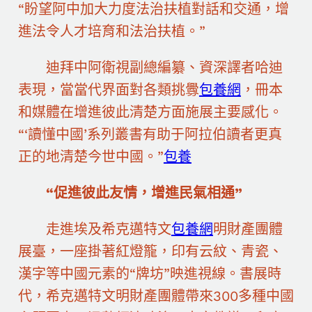
“盼望阿中加大力度法治扶植對話和交通，增
進法令人才培育和法治扶植。”
迪拜中阿衛視副總編纂、資深譯者哈迪
表現，當當代界面對各類挑釁
包養網
，冊本
和媒體在增進彼此清楚方面施展主要感化。
“‘讀懂中國’系列叢書有助于阿拉伯讀者更真
正的地清楚今世中國。”
包養
“促進彼此友情，增進民氣相通”
走進埃及希克邁特文
包養網
明財產團體
展臺，一座掛著紅燈籠，印有云紋、青瓷、
漢字等中國元素的“牌坊”映進視線。書展時
代，希克邁特文明財產團體帶來300多種中國