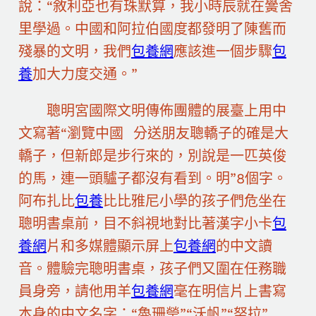
說：“敘利亞也有珠默算，我小時辰就在黌舍
里學過。中國和阿拉伯國度都發明了陳舊而
殘暴的文明，我們
包養網
應該進一個步驟
包
養
加大力度交通。”
聰明宮國際文明傳佈團體的展臺上用中
文寫著“瀏覽中國 分送朋友聰轎子的確是大
轎子，但新郎是步行來的，別說是一匹英俊
的馬，連一頭驢子都沒有看到。明”8個字。
阿布扎比
包養
比比雅尼小學的孩子們危坐在
聰明書桌前，目不斜視地對比著漢字小卡
包
養網
片和多媒體顯示屏上
包養網
的中文讀
音。體驗完聰明書桌，孩子們又圍在任務職
員身旁，請他用羊
包養網
毫在明信片上書寫
本身的中文名字：“魯珊瑩”“沃帆”“努拉”……