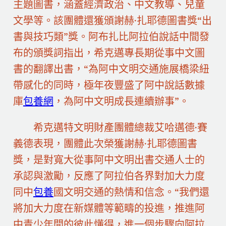
主題圖書，涵蓋經濟政治、中文教導、兒童
文學等。該團體還獲頒謝赫·扎耶德圖書獎“出
書與技巧類”獎。阿布扎比阿拉伯說話中間發
布的頒獎詞指出，希克邁專長期從事中文圖
書的翻譯出書，“為阿中文明交通施展橋梁紐
帶感化的同時，極年夜豐盛了阿中說話數據
庫
包養網
，為阿中文明成長連續辦事”。
希克邁特文明財產團體總裁艾哈邁德·賽
義德表現，團體此次榮獲謝赫·扎耶德圖書
獎，是對寬大從事阿中文明出書交通人士的
承認與激勵，反應了阿拉伯各界對加大力度
同中
包養
國文明交通的熱情和信念。“我們還
將加大力度在新媒體等範疇的投進，推進阿
中青少年間的彼此懂得，進一個步驟向阿拉