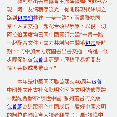
敘利亞出書商協會主席海薩姆·哈菲茲表
現，阿中友情積厚流光。從開辟現代絲綢之
路到
包養網
共建“一帶一路”，兩邊聯袂同
業，人文交通一起配合碩果累累。以後一切
阿拉伯國度均已同中國簽訂共建“一帶一路”
一起配合文件，盡力共創阿中關系
包養
新時
期。“阿中加大力度圖書出書交通，將進一個
步驟促進彼
包養
此清楚，厚植平易近間友
情，共促成長繁華。”
本年是中國同阿聯酋建交40周年
包養
。
中國外文出書社和聰明宮國際文明傳佈團體
一起配合發布“讀懂中國”系列叢書阿文版，
包養網
為追蹤關心中國成長、愛好中國文明
的阿拉伯國度寬大讀者翻開了一扇“讀懂中