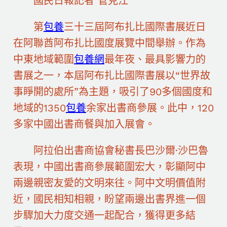
國民日報記者 管克江
第
包養
三十三屆阿布扎比國際書展近日
在阿聯酋阿布扎比國度展覽中間舉辦。作為
中東地域範圍
包養網
最年夜、最具影響力的
書展之一，本屆阿布扎比國際書展以“世界故
事睜開的處所”為主題，吸引了90多個國度和
地域的1350
包養
余家出書商參展。此中，120
多家中國出書商餐與加入展會。
阿拉伯出書商協會秘書長巴沙爾·沙巴魯
表現，中國出書商參展範圍宏大，彰顯阿中
兩邊親密友愛的文明來往。阿中文明價值附
近，國民相知相親，盼望兩邊出書界進一個
步驟加大力度交通一起配合，獲得更多結