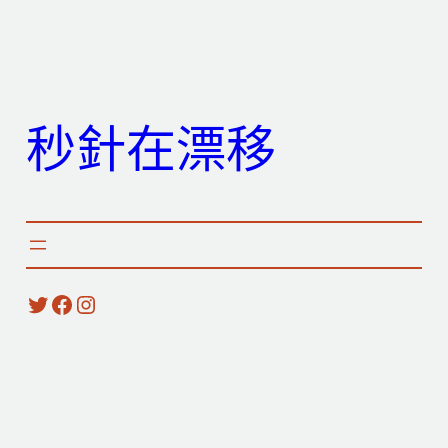
跳
至
主
要
秒針在漂移
內
容
X
Facebook
Instagram