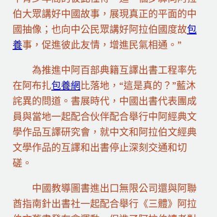
伯大眾講好中國故事，展現真正的平面的中
國抽像；也向中公民眾講好阿拉伯國度故
包
養
事，促進彼此友情，增進民氣相通。”
為推進中阿百部典籍互譯出書工程率先
在阿布扎
包養網
比落地，“這是真的？”藍沐
詫異的問道。書展時代，中國出書代表團成
員與當地一起配合伙伴配合舉行中阿經典文
學作品互譯研究會，就中文和阿拉伯文經典
文學作品的互譯和出書停止深刻交通和切
磋。
中國教導圖書進出口無限公司還與阿聯
酋指南針出書社一起配合舉行《三體》阿拉