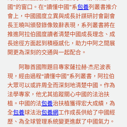
國”的窗口。在“讀懂中國”系
包養
列叢書推介
會上，中國國度立異與成長計謀研討會副會
長王曉叫頒發錄像致辭表現，系列叢書將在
推進阿拉伯國度讀者清楚中國成長理念、成
長途徑方面起到積極感化，助力中阿之間展
開更為深刻的交通與一起配合。
阿聯酋國際題目專家薩拉赫·杰尼波表
現，經由過程“讀懂中國”系列叢書，阿拉伯
大眾可以或許周全而深刻地清楚中國。作為
法學專家，他尤其追蹤關心中國的法治扶
植。中國的法
包養
治扶植獲得宏大成績，為
全
包養
球法治
包養網
工作成長供給了中國經
歷、為全球管理系統變更進獻了中國氣力。