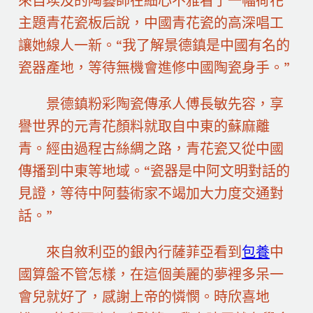
來自埃及的陶藝師在細心不雅看了一幅荷花
主題青花瓷板后說，中國青花瓷的高深唱工
讓她線人一新。“我了解景德鎮是中國有名的
瓷器產地，等待無機會進修中國陶瓷身手。”
景德鎮粉彩陶瓷傳承人傅長敏先容，享
譽世界的元青花顏料就取自中東的蘇麻離
青。經由過程古絲綢之路，青花瓷又從中國
傳播到中東等地域。“瓷器是中阿文明對話的
見證，等待中阿藝術家不竭加大力度交通對
話。”
來自敘利亞的銀內行薩菲亞看到
包養
中
國算盤不管怎樣，在這個美麗的夢裡多呆一
會兒就好了，感謝上帝的憐憫。時欣喜地